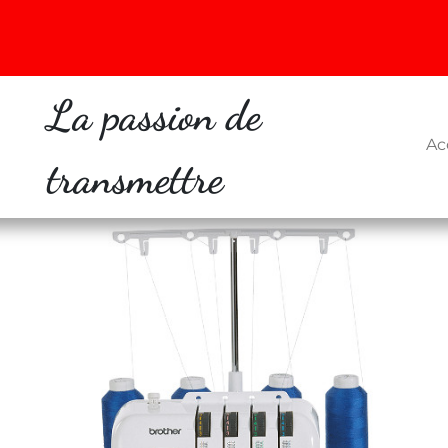
La passion de
Ac
transmettre