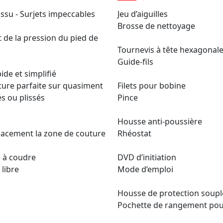
tissu - Surjets impeccables
Jeu d’aiguilles
Brosse de nettoyage
 de la pression du pied de
Tournevis à tête hexagonal
Guide-fils
ide et simplifié
ture parfaite sur quasiment
Filets pour bobine
és ou plissés
Pince
Housse anti-poussière
icacement la zone de couture
Rhéostat
e à coudre
DVD d’initiation
 libre
Mode d’emploi
Housse de protection soupl
Pochette de rangement pou