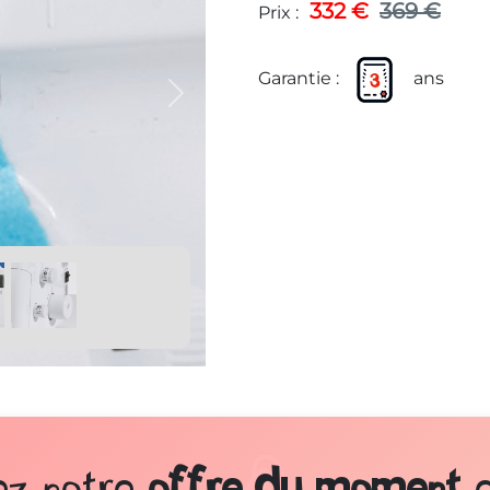
332 €
369 €
Prix :
Garantie :
ans
Suivant
z notre
offre du moment
e